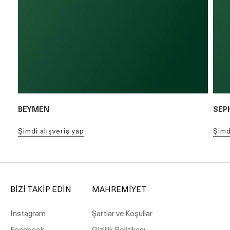
BEYMEN
SEP
şimdi alışveriş yap
şim
BİZİ TAKİP EDİN
MAHREMİYET
Instagram
Şartlar ve Koşullar
Facebook
Gizlilik Politikası