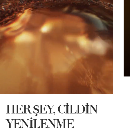
HER ŞEY, CİLDİN
6
a
b
YENİLENME
f
g