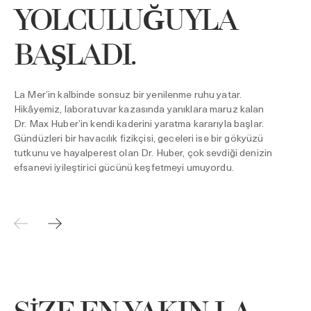
y
YOLCULUĞUYLA
V
s
BAŞLADI.
Y
y
b
v
La Mer’in kalbinde sonsuz bir yenilenme ruhu yatar.
f
Hikâyemiz, laboratuvar kazasında yanıklara maruz kalan
H
Dr. Max Huber’in kendi kaderini yaratma kararıyla başlar.
s
Gündüzleri bir havacılık fizikçisi, geceleri ise bir gökyüzü
M
tutkunu ve hayalperest olan Dr. Huber, çok sevdiği denizin
L
efsanevi iyileştirici gücünü keşfetmeyi umuyordu.
v
y
İ
e