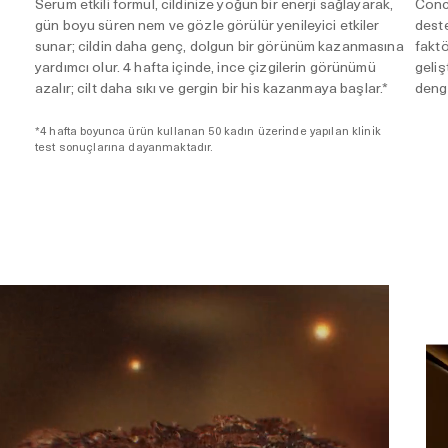
Serum etkili formül, cildinize yoğun bir enerji sağlayarak,
Conce
gün boyu süren nem ve gözle görülür yenileyici etkiler
deste
sunar; cildin daha genç, dolgun bir görünüm kazanmasına
faktö
yardımcı olur. 4 hafta içinde, ince çizgilerin görünümü
geliş
azalır; cilt daha sıkı ve gergin bir his kazanmaya başlar.*
denge
*4 hafta boyunca ürün kullanan 50 kadın üzerinde yapılan klinik
test sonuçlarına dayanmaktadır.